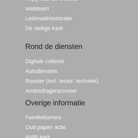
Webteam
Ledenadministratie
De
Veilig
e Kerk
Rond de diensten
Digitale collecte
Autodiensten
Rooster (incl. lector, techniek)
Ambtsdragersrooster
Overige informatie
Familiekamers
Oud papier actie
ANBI kerk