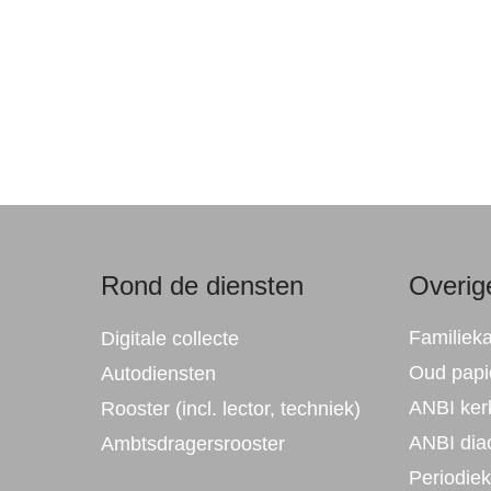
Rond de diensten
Overige
Familiek
Digitale collecte
Oud papie
Autodiensten
ANBI ker
Rooster (incl. lector, techniek)
ANBI dia
Ambtsdragersrooster
Periodie