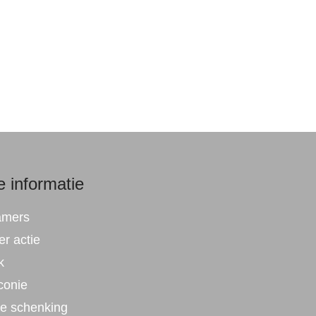
 informatie
amers
r actie
k
conie
ke schenking