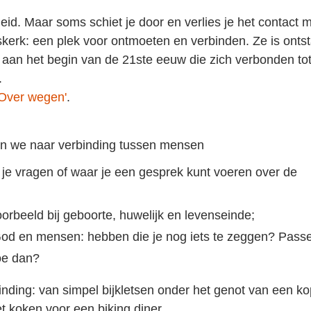
heid. Maar soms schiet je door en verlies je het contact 
kerk: een plek voor ontmoeten en verbinden. Ze is onts
an het begin van de 21ste eeuw die zich verbonden to
.
'Over wegen'
.
n we naar verbinding tussen mensen
 je vragen of waar je een gesprek kunt voeren over de
oorbeeld bij geboorte, huwelijk en levenseinde;
od en mensen: hebben die je nog iets te zeggen? Pass
hoe dan?
ing: van simpel bijkletsen onder het genot van een ko
 koken voor een biking diner.