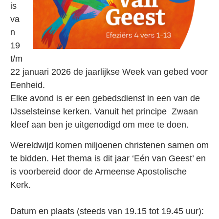
is
va
n
19
t/m
22 januari 2026 de jaarlijkse Week van gebed voor
Eenheid.
Elke avond is er een gebedsdienst in een van de
IJsselsteinse kerken. Vanuit het principe Zwaan
kleef aan ben je uitgenodigd om mee te doen.
Wereldwijd komen miljoenen christenen samen om
te bidden. Het thema is dit jaar ‘Eén van Geest’ en
is voorbereid door de Armeense Apostolische
Kerk.
Datum en plaats (steeds van 19.15 tot 19.45 uur):