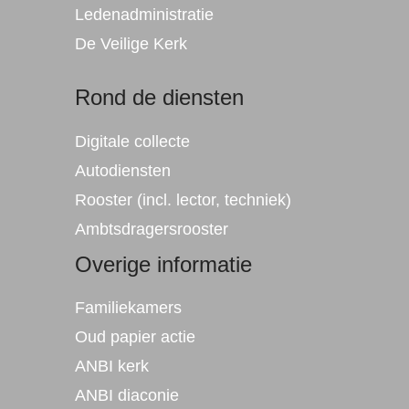
Ledenadministratie
De
Veilig
e Kerk
Rond de diensten
Digitale collecte
Autodiensten
Rooster (incl. lector, techniek)
Ambtsdragersrooster
Overige informatie
Familiekamers
Oud papier actie
ANBI kerk
ANBI diaconie