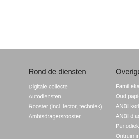
Rond de diensten
Overige
Familiek
Digitale collecte
Oud papie
Autodiensten
ANBI ker
Rooster (incl. lector, techniek)
ANBI dia
Ambtsdragersrooster
Periodie
Ontruimi