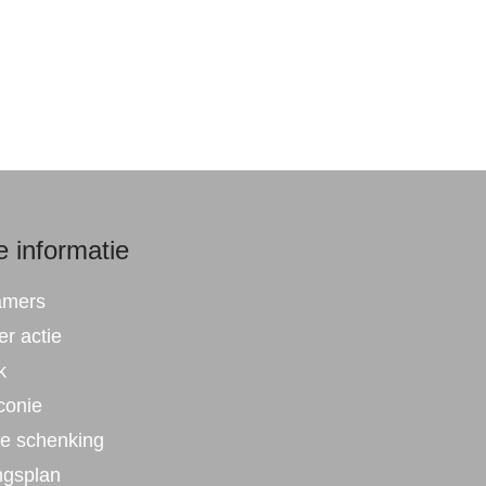
 informatie
amers
r actie
k
conie
ke schenking
ngsplan