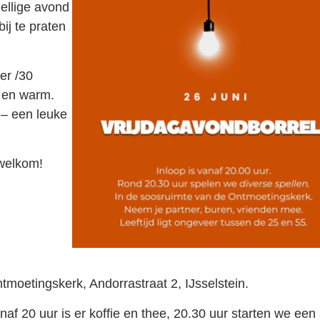
ellige avond
ij te praten
er /30
 en warm.
 – een leuke
 welkom!
gskerk, Andorrastraat 2, IJsselstein.
 uur is er koffie en thee, 20.30 uur starten we een 